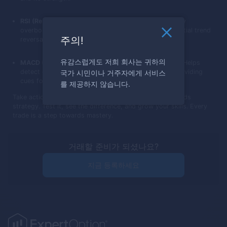
RSI (Relative Strength Index):
Can be used to identify
overbought or oversold conditions, warning of potential trend
주의!
reversals.
유감스럽게도 저희 회사는 귀하의
MACD (Moving Average Convergence Divergence):
Helps
detect changes in trend momentum and strength, providing
국가 시민이나 거주자에게 서비스
cues for entry or exit.
를 제공하지 않습니다.
Take action now: Dive into trading with the Three Methods
strategy. Test it, see the difference, and grow your skills. Every
trade is a step towards mastery.
거래할 준비가 되셨나요?
지금 등록하세요