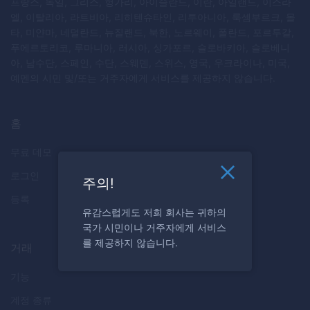
프랑스, 독일, 그리스, 헝가리, 아이슬란드, 이란, 아일랜드, 이스라
엘, 이탈리아, 라트비아, 리히텐슈타인, 리투아니아, 룩셈부르크, 몰
타, 미얀마, 네덜란드, 뉴질랜드, 북한, 노르웨이, 폴란드, 포르투갈,
푸에르토리코, 루마니아, 러시아, 싱가포르, 슬로바키아, 슬로베니
아, 남수단, 스페인, 수단, 스웨덴, 스위스, 영국, 우크라이나, 미국,
예멘의 시민 및/또는 거주자에게 서비스를 제공하지 않습니다.
홈
무료 데모
로그인
주의!
등록
유감스럽게도 저희 회사는 귀하의
국가 시민이나 거주자에게 서비스
를 제공하지 않습니다.
거래
기능
계정 종류