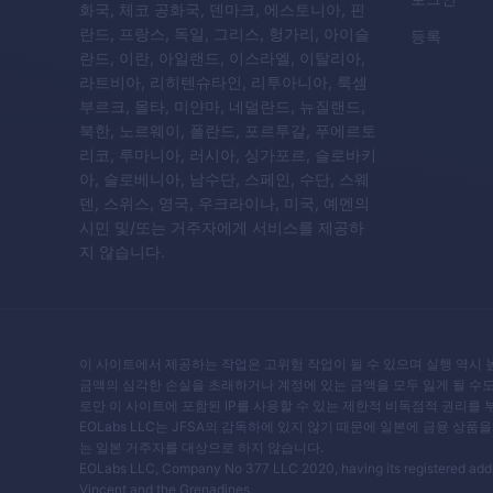
화국, 체코 공화국, 덴마크, 에스토니아, 핀
란드, 프랑스, 독일, 그리스, 헝가리, 아이슬
등록
란드, 이란, 아일랜드, 이스라엘, 이탈리아,
라트비아, 리히텐슈타인, 리투아니아, 룩셈
부르크, 몰타, 미얀마, 네덜란드, 뉴질랜드,
북한, 노르웨이, 폴란드, 포르투갈, 푸에르토
리코, 루마니아, 러시아, 싱가포르, 슬로바키
아, 슬로베니아, 남수단, 스페인, 수단, 스웨
덴, 스위스, 영국, 우크라이나, 미국, 예멘의
시민 및/또는 거주자에게 서비스를 제공하
지 않습니다.
이 사이트에서 제공하는 작업은 고위험 작업이 될 수 있으며 실행 역시 
금액의 심각한 손실을 초래하거나 계정에 있는 금액을 모두 잃게 될 수
로만 이 사이트에 포함된 IP를 사용할 수 있는 제한적 비독점적 권리를
EOLabs LLC는 JFSA의 감독하에 있지 않기 때문에 일본에 금융 
는 일본 거주자를 대상으로 하지 않습니다.
EOLabs LLC, Company No 377 LLC 2020, having its registered address
Vincent and the Grenadines.