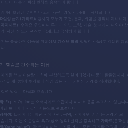
레이딩이 다음의 핵심 원칙을 충족해야 합니다:
리바):
보장된 수익이나 고리대금이 개입된 거래는 금지됩니다.
확실성 금지(가라르):
당사자 모두가 조건, 결과, 위험을 명확히 이해해야
(마이시르):
수익은 우연이나 투기가 아닌 노력, 기술, 분석에서 나와야 합
약, 자산, 의도가 완전히 공개되고 공정해야 합니다.
조건을 충족하면 이슬람 전통에서
카스브 할랄
(정당한 소득)로 알려진 합
다.
ion가 할랄로 간주되는 이유
ion는 이러한 핵심 이슬람 가치에 부합하도록 설계되었기 때문에 할랄입니다.
환경을 제공하여 투기보다 책임 있는 지식 기반의 거래를 장려합니다.
 정렬 방식은 다음과 같습니다:
래:
ExpertOption는 오버나이트 스왑이나 이자 비용을 부과하지 않습니
아닌 트레이더 자신의 자본으로 완료됩니다.
명확성:
트레이더는 확인 전에 자산, 금액, 페이아웃, 기간 등 거래의 모든
있습니다. 이는 이슬람의
리다
(상호 동의) 원칙을 충족하고
가라르
(불확실
(Qabd ḥukmī):
각 트레이더는 거래를 개시, 종료, 관리할 전권을 가지며