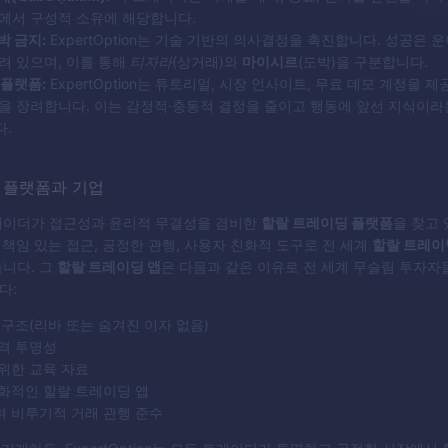
에서 구성적 소유에 해당합니다.
박 금지:
ExpertOption는 기술 기반의 의사결정을 촉진합니다. 성공은 
려 있으며, 이를 통해
티자라
(상거래)와
마이시르
(도박)을 구분합니다.
 플랫폼:
ExpertOption는 튜토리얼, 시장 인사이트, 무료 데모 계정을 
을 장려합니다. 이는 감정적·충동적 결정을 줄이고 행동에 앞선 지식이라
.
 플랫폼과 기업
레이더가 접근성과 윤리적 무결성을 겸비한
할랄 트레이딩 플랫폼
을 찾고 
on는 책임 있는 접근, 공정한 관행, 사용자 친화적 도구로 전 세계
할랄 트레이
니다. 그
할랄 트레이딩 앱
은 다음과 같은 이유로 전 세계 무슬림 투자
다:
 구조(리바 또는 숨겨진 이자 없음)
격 투명성
위한 교육 자료
화적인 할랄 트레이딩 앱
 비투기적 거래 관행 준수