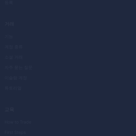
등록
거래
기능
계정 종류
소셜 거래
자주 묻는 질문
이슬람 계정
튜토리얼
교육
How to Trade
First Steps