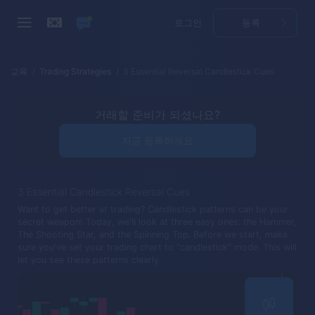
로그인
등록
교육
Trading Strategies
3 Essential Reversal Candlestick Cues
거래할 준비가 되셨나요?
지금 등록하세요
3 Essential Candlestick Reversal Cues
Want to get better at trading? Candlestick patterns can be your
secret weapon! Today, we'll look at three easy ones: the Hammer,
The Shooting Star, and the Spinning Top. Before we start, make
sure you've set your trading chart to "candlestick" mode. This will
let you see these patterns clearly.