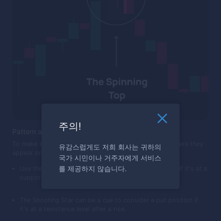
주의!
Pattern application
To make the most of these patterns, keep an eye on where they
유감스럽게도 저희 회사는 귀하의
appear on the chart. For example:
국가 시민이나 거주자에게 서비스
를 제공하지 않습니다.
Use the Hammer as a sign to consider a call position if it's at a
support level after a drop.
The Shooting Star can be a cue to consider a put position if
it's at a resistance level after a rise.