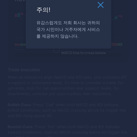
주의!
유감스럽게도 저희 회사는 귀하의
국가 시민이나 거주자에게 서비스
를 제공하지 않습니다.
Trade execution
When all indicators align (MACD and RSI cues, plus a bounce off
a support or resistance level), it's time to consider a trade. For
uptrends, look for call opportunities near support levels; for
downtrends, consider put opportunities near resistance.
Bullish Cues:
Press “Call” when both MACD and RSI indicate
bullish conditions, such as MACD crossing above its trigger line
and RSI rising above 30.
Bearish Cues:
Press “Put” when both MACD and RSI indicate
bearish conditions, such as MACD crossing below its trigger line