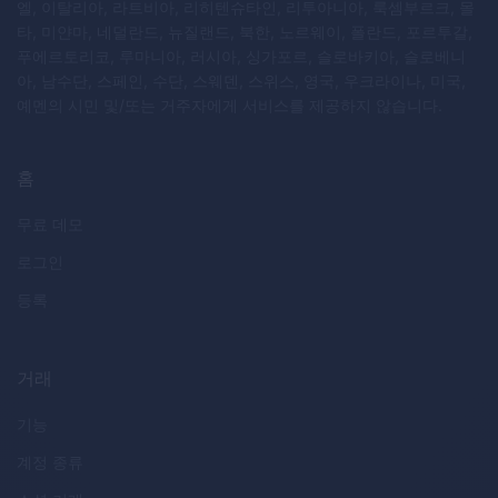
엘, 이탈리아, 라트비아, 리히텐슈타인, 리투아니아, 룩셈부르크, 몰
타, 미얀마, 네덜란드, 뉴질랜드, 북한, 노르웨이, 폴란드, 포르투갈,
푸에르토리코, 루마니아, 러시아, 싱가포르, 슬로바키아, 슬로베니
아, 남수단, 스페인, 수단, 스웨덴, 스위스, 영국, 우크라이나, 미국,
예멘의 시민 및/또는 거주자에게 서비스를 제공하지 않습니다.
홈
무료 데모
로그인
등록
거래
기능
계정 종류