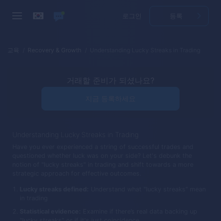
로그인
등록
교육
Recovery & Growth
Understanding Lucky Streaks in Trading
거래할 준비가 되셨나요?
지금 등록하세요
Understanding Lucky Streaks in Trading
Have you ever experienced a string of successful trades and
questioned whether luck was on your side? Let's debunk the
notion of "lucky streaks" in trading and shift towards a more
strategic approach for effective outcomes.
Lucky streaks defined:
Understand what "lucky streaks" mean
in trading
Statistical evidence:
Examine if there’s real data backing up
"lucky streaks" or if it's just coincidence