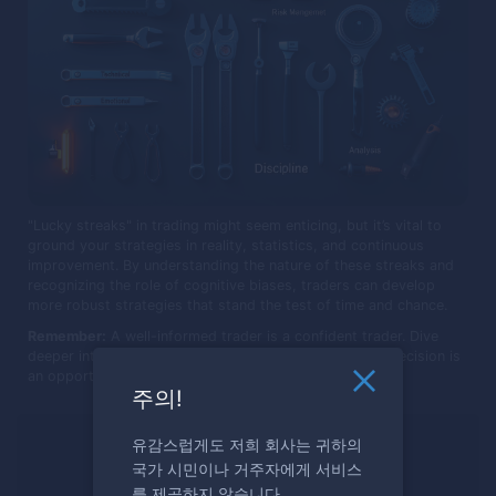
"Lucky streaks" in trading might seem enticing, but it’s vital to
ground your strategies in reality, statistics, and continuous
improvement. By understanding the nature of these streaks and
recognizing the role of cognitive biases, traders can develop
more robust strategies that stand the test of time and chance.
Remember:
A well-informed trader is a confident trader. Dive
deeper into your trading journey with us, where every decision is
an opportunity to learn and grow.
주의!
거래할 준비가 되셨나요?
유감스럽게도 저희 회사는 귀하의
국가 시민이나 거주자에게 서비스
지금 등록하세요
를 제공하지 않습니다.