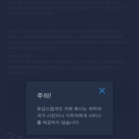
Keep an eye on your trade and see how it performs. It’s like
planting a seed and watching it grow. Learn from both positive
and negative outcomes.
Your first successful trade boils down to understanding the
basics, choosing a simple strategy, starting with small stakes,
and learning from the process. Remember, even small steps can
lead to big achievements!
Ready to try?
Dive into the world of trading with us. It's simple, user-friendly,
and perfect for beginners. Start your journey and watch your
confidence grow!
거래할 준비가 되셨나요?
주의!
지금 등록하세요
유감스럽게도 저희 회사는 귀하의
국가 시민이나 거주자에게 서비스
를 제공하지 않습니다.